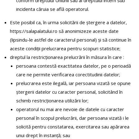
conform dreptului Uniunii sau al dreptului intern sub
incidenta căruia se află operatorul.
Este posibil ca, în urma solicitării de ștergere a datelor,
https://salapalatului.ro să anonimizeze aceste date
(lipsindu-le astfel de caracterul personal) și să continue în
aceste condiții prelucrarea pentru scopuri statistice;
dreptul la restricționarea prelucrării în măsura în care :
persoana contestă exactitatea datelor, pe o perioadă
care ne permite verificarea corectitudinii datelor;
prelucrarea este ilegală, iar persoana vizată se opune
ștergerii datelor cu caracter personal, solicitând în
schimb restricționarea utilizării lor;
operatorul nu mai are nevoie de datele cu caracter
personal în scopul prelucrării, dar persoana vizată i le
solicită pentru constatarea, exercitarea sau apărarea
unui drept în instanță; sau