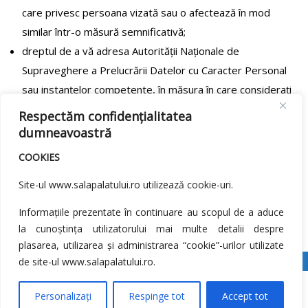
care privesc persoana vizată sau o afectează în mod
similar într-o măsură semnificativă;
dreptul de a vă adresa Autorităţii Naţionale de
Supraveghere a Prelucrării Datelor cu Caracter Personal
sau instanțelor competente, în măsura în care considerați
necesar.
Respectăm confidențialitatea
dumneavoastră
Pentru orice întrebări suplimentare cu privire la modul în care
datele cu caracter personal sunt prelucrate și pentru a vă
COOKIES
exercita drepturile menționate mai sus, vă rugăm să vă
Site-ul www.salapalatului.ro utilizează cookie-uri.
adresați la adresa de email: contact@apps.ro.
Informațiile prezentate în continuare au scopul de a aduce
la cunoștința utilizatorului mai multe detalii despre
plasarea, utilizarea și administrarea “cookie”-urilor utilizate
de site-ul www.salapalatului.ro.
© 2025 salapalatului.ro
Personalizați
Respinge tot
Accept tot