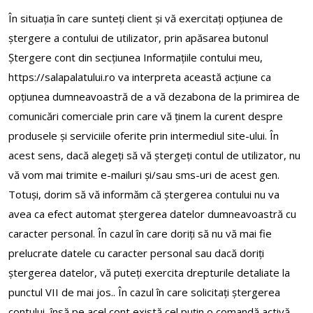
În situaţia în care sunteți client și vă exercitați opțiunea de
ştergere a contului de utilizator, prin apăsarea butonul
Ștergere cont din secțiunea Informațiile contului meu,
https://salapalatului.ro va interpreta această acțiune ca
opțiunea dumneavoastră de a vă dezabona de la primirea de
comunicări comerciale prin care vă ținem la curent despre
produsele și serviciile oferite prin intermediul site-ului. În
acest sens, dacă alegeți să vă ștergeți contul de utilizator, nu
vă vom mai trimite e-mailuri și/sau sms-uri de acest gen.
Totuși, dorim să vă informăm că ștergerea contului nu va
avea ca efect automat ștergerea datelor dumneavoastră cu
caracter personal. În cazul în care doriți să nu vă mai fie
prelucrate datele cu caracter personal sau dacă doriți
ștergerea datelor, vă puteți exercita drepturile detaliate la
punctul VII de mai jos.. În cazul în care solicitați ştergerea
contului, însă pe acel cont există cel puţin o comandă activă,