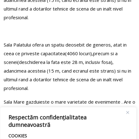
adancimea acesteia (15 m, cand ecranul este strans) si nu in
ultimul rand a dotarilor tehnice de scena de un inalt nivel
profesional.
Sala Palatului ofera un spatiu deosebit de generos, atat in
ceea ce priveste capacitatea(4060 locuri),precum si a
scenei(deschiderea la fata este 28 m, inclusiv fosa),
adancimea acesteia (15 m, cand ecranul este strans) si nu in
ultimul rand a dotarilor tehnice de scena de un inalt nivel
profesional.
Sala Mare gazduieste o mare varietate de evenimente . Are o
capacitate de 4060 locuri si este construita in forma de
Respectăm confidențialitatea
amfiteatru , cu o diferenta maxima de nivel de 12 m.
dumneavoastră
Scena are o deschidere totala de 20m, o lungime de 15m.
COOKIES