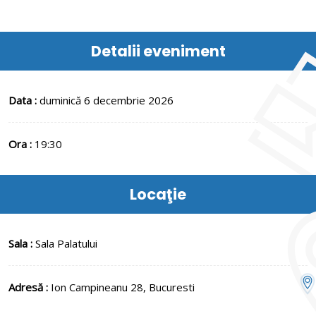
Un concert care nu se povestește — se trăiește.
Detalii eveniment
Data :
duminică 6 decembrie 2026
Ora :
19:30
Locaţie
Sala :
Sala Palatului
Adresă :
Ion Campineanu 28, Bucuresti