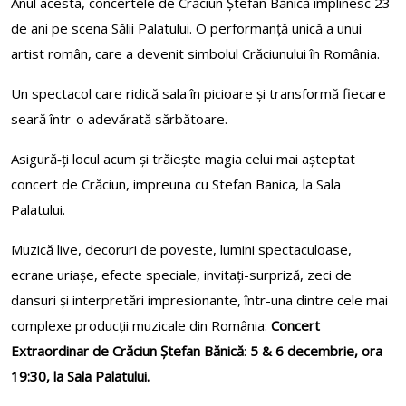
Anul acesta, concertele de Crăciun Ștefan Bănică împlinesc 23
de ani pe scena Sălii Palatului. O performanță unică a unui
artist român, care a devenit simbolul Crăciunului în România.
Un spectacol care ridică sala în picioare și transformă fiecare
seară într-o adevărată sărbătoare.
Asigură‑ți locul acum și trăiește magia celui mai așteptat
concert de Crăciun, impreuna cu Stefan Banica, la Sala
Palatului.
Muzică live, decoruri de poveste, lumini spectaculoase,
ecrane uriașe, efecte speciale, invitați-surpriză, zeci de
dansuri și interpretări impresionante, într-una dintre cele mai
complexe producții muzicale din România:
Concert
Extraordinar de Crăciun Ștefan Bănică
:
5 &
6
decembrie, ora
19:30, la Sala Palatului.