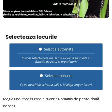
Selecteaza locurile
Selectie automata
Iti vom selecta cele mai bune locuri disponibile in
functie de zona si pretul dorit.
Selectie manuala
Se va deschide schema salii si iti alegi singur locuri.
Magia unei tradiții care a cucerit România de peste două
decenii